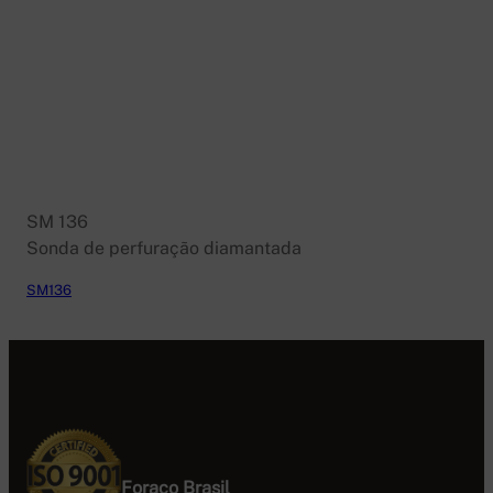
Foraco SF1000
Foraco SF600
Boart Longyear DB525
Sandvick DE130
SM 136
Boart Longyear LM90
Foraco SF2000
SM 136
Sonda de perfuração diamantada
SM136
Baixar
Foraco Brasil